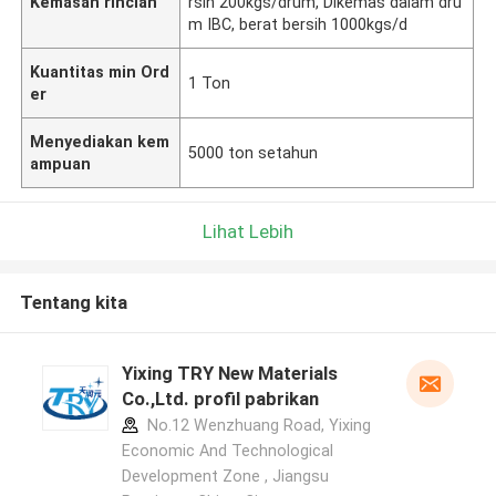
Kemasan rincian
rsih 200kgs/drum, Dikemas dalam dru
m IBC, berat bersih 1000kgs/d
Kuantitas min Ord
1 Ton
er
Menyediakan kem
5000 ton setahun
ampuan
Lihat Lebih
Tentang kita
Yixing TRY New Materials
Co.,Ltd. profil pabrikan
No.12 Wenzhuang Road, Yixing
Economic And Technological
Development Zone , Jiangsu