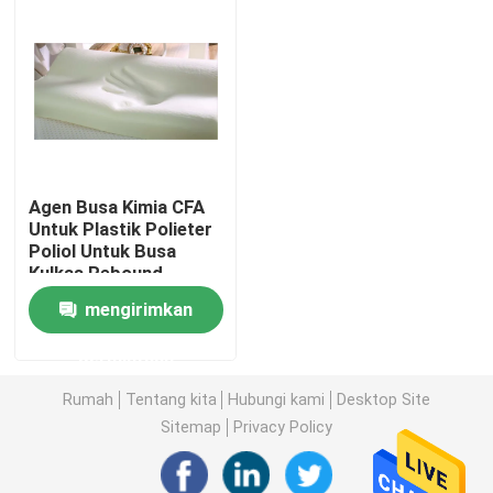
Tur Pabrik
Kontrol kualitas
Hubungi kami
Agen Busa Kimia CFA
Untuk Plastik Polieter
Poliol Untuk Busa
Berita
Kulkas Rebound
Lambat
mengirimkan
Permintaan Penawaran
permintaan
Rumah
Tentang kita
Hubungi kami
Desktop Site
Produk Farmasi Antara
Sitemap
Privacy Policy
Garam Amonium Kuarter