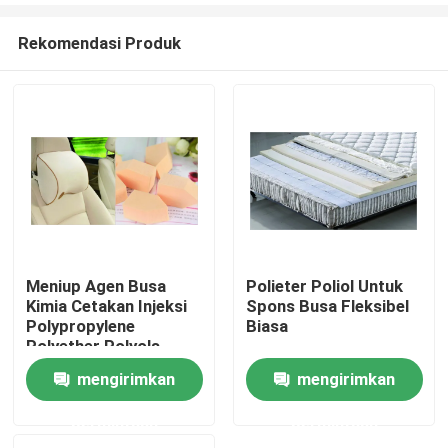
Rekomendasi Produk
Meniup Agen Busa
Polieter Poliol Untuk
Kimia Cetakan Injeksi
Spons Busa Fleksibel
Rumah
Polypropylene
Biasa
Polyether Polyols
mengirimkan
mengirimkan
Produk
permintaan
permintaan
Tentang kami