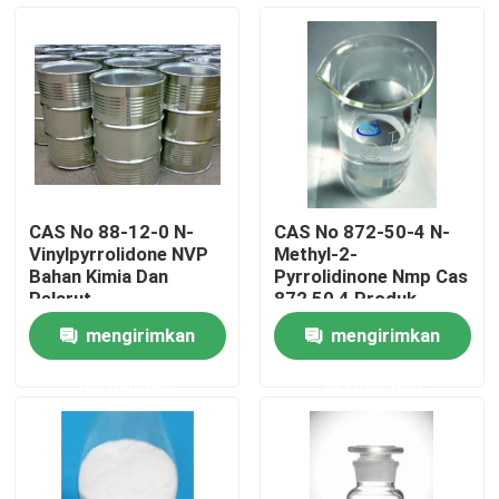
Tur Pabrik
Kontrol kualitas
Hubungi kami
CAS No 88-12-0 N-
CAS No 872-50-4 N-
Vinylpyrrolidone NVP
Methyl-2-
Berita
Bahan Kimia Dan
Pyrrolidinone Nmp Cas
Pelarut
872 50 4 Produk
Bahan Kimia Halus
mengirimkan
mengirimkan
Permintaan Penawaran
permintaan
permintaan
Produk Farmasi Antara
Garam Amonium Kuarter