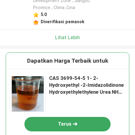
Development Zone , Jiangsu
Province , China ,Cina
5.0
Diverifikasi pemasok
Lihat Lebih
Dapatkan Harga Terbaik untuk
CAS 3699-54-5 1- 2-
Hydroxyethyl -2-Imidazolidinone
Hydroxyethylethylene Urea NH
Ydroxyethylimidzolidine-2-One
Terus