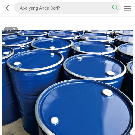
2
/
2