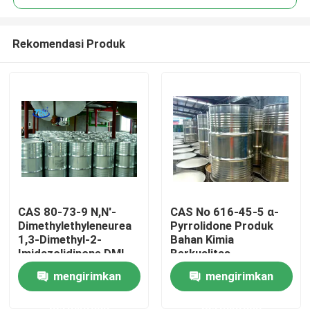
Rekomendasi Produk
CAS 80-73-9 N,N'-
CAS No 616-45-5 α-
Rumah
Dimethylethyleneurea
Pyrrolidone Produk
1,3-Dimethyl-2-
Bahan Kimia
Imidazolidinone DMI
Berkualitas
Produk
mengirimkan
mengirimkan
permintaan
permintaan
Tentang kami