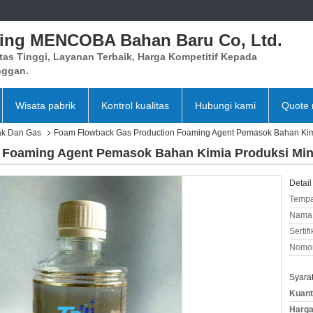
xing MENCOBA Bahan Baru Co, Ltd.
tas Tinggi, Layanan Terbaik, Harga Kompetitif Kepada
nggan.
Wisata pabrik
Kontrol kualitas
Hubungi kami
Quote 
ak Dan Gas
Foam Flowback Gas Production Foaming Agent Pemasok Bahan Kim
 Foaming Agent Pemasok Bahan Kimia Produksi Mi
Detail
Tempa
Nama 
Sertifi
Nomor
Syara
Kuant
Harga