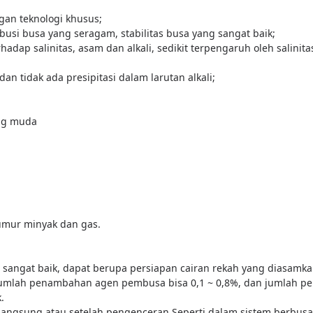
ngan teknologi khusus;
usi busa yang seragam, stabilitas busa yang sangat baik;
hadap salinitas, asam dan alkali, sedikit terpengaruh oleh salinitas
, dan tidak ada presipitasi dalam larutan alkali;
ing muda
umur minyak dan gas.
ng sangat baik, dapat berupa persiapan cairan rekah yang diasam
umlah penambahan agen pembusa bisa 0,1 ~ 0,8%, dan jumlah pe
.
langsung atau setelah pengenceran.
Seperti dalam sistem berbusa