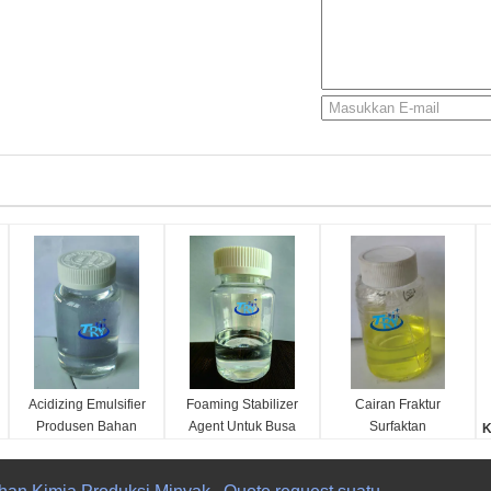
Acidizing Emulsifier
Foaming Stabilizer
Cairan Fraktur
Produsen Bahan
Agent Untuk Busa
Surfaktan
K
Kimia Produksi
Asam Minyak Dan
Viskoelastik Untuk
A
Minyak Dan Gas
Bahan Kimia
Busa Pengasaman
Klasifikasi:
Klasifikasi:
Klasifikasi:
M