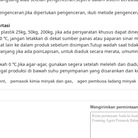
engenceran.
Jika diperlukan pengenceran, ikuti metode pengencera
rtasi
astik 25kg, 50kg, 200kg, jika ada persyaratan khusus dapat dine
0 ℃, jangan letakkan di dekat sumber panas atau paparan sinar m
at lain ke dalam produk sebelum disimpan.
Tutup wadah saat tida
anjang jika ada poin
Lapisan, untuk diaduk secara merata, umu
awah 0 ℃.Jika agar-agar, gunakan segera setelah meleleh dan dia
ggal produksi di bawah suhu penyimpanan yang disarankan dan k
,
,
ent
pemasok kimia minyak dan gas
agen pembusa ladang minyak
Mengirimkan permintaan