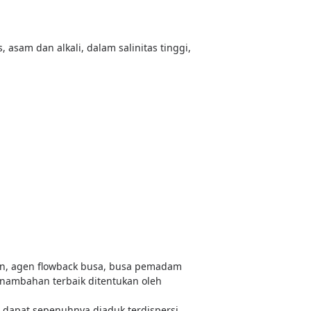
, asam dan alkali, dalam salinitas tinggi,
kan, agen flowback busa, busa pemadam
nambahan terbaik ditentukan oleh
 dapat sepenuhnya diaduk terdispersi,