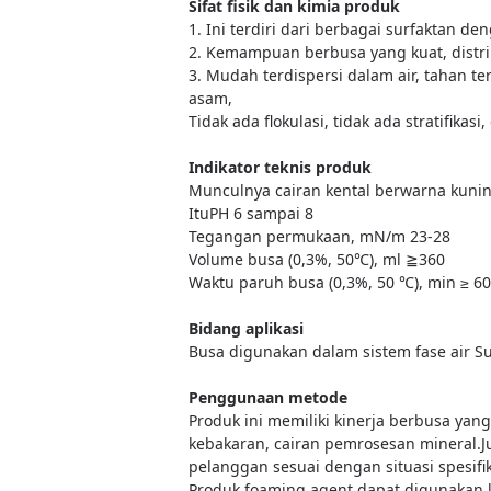
Sifat fisik dan kimia produk
1. Ini terdiri dari berbagai surfaktan de
2. Kemampuan berbusa yang kuat, distrib
3. Mudah terdispersi dalam air, tahan ter
asam,
Tidak ada flokulasi, tidak ada stratifikasi
Indikator teknis produk
Munculnya cairan kental berwarna kun
Itu
PH 6 sampai 8
Tegangan permukaan, mN/m 23-28
Volume busa (0,3%, 50℃), ml ≧360
Waktu paruh busa (0,3%, 50 ℃), min ≥ 60
Bidang aplikasi
Busa digunakan dalam sistem fase air S
Penggunaan metode
Produk ini memiliki kinerja berbusa ya
kebakaran, cairan pemrosesan mineral
.
J
pelanggan sesuai dengan situasi spesifik
Produk foaming agent dapat digunakan 