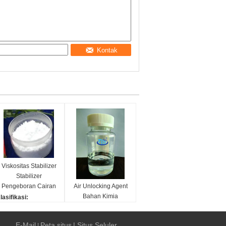
Kontak
Viskositas Stabilizer
Stabilizer
Pengeboran Cairan
Air Unlocking Agent
Penstabil Viskositas
Bahan Kimia
lasifikasi:
Berbasis Guar
Produksi Minyak Dan
gen Bantu Lapangan
Gas 0.96gcm3
inyak Dan Gas
Klasifikasi:
E-Mail
Peta situs
| Situs Seluler
|