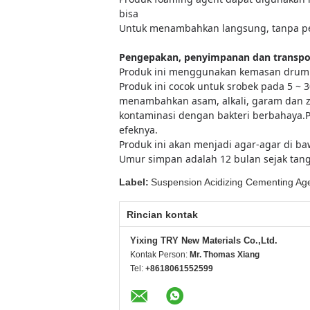
bisa
Untuk menambahkan langsung, tanpa p
Pengepakan, penyimpanan dan transpo
Produk ini menggunakan kemasan drum pl
Produk ini cocok untuk s
robek pada 5 ~ 3
menambahkan asam, alkali, garam dan z
kontaminasi dengan bakteri berbahaya.
P
efeknya.
Produk ini akan menjadi agar-agar di b
Umur simpan adalah 12 bulan sejak tan
Label:
Suspension Acidizing Cementing Ag
Rincian kontak
Yixing TRY New Materials Co.,Ltd.
Kontak Person:
Mr. Thomas Xiang
Tel:
+8618061552599