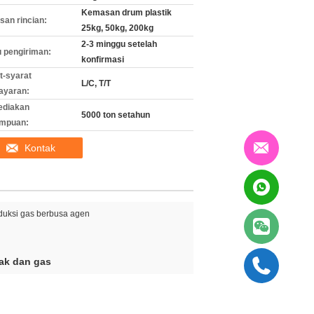
Kemasan drum plastik
an rincian:
25kg, 50kg, 200kg
2-3 minggu setelah
 pengiriman:
konfirmasi
t-syarat
L/C, T/T
ayaran:
ediakan
5000 ton setahun
mpuan:
Kontak
duksi gas berbusa agen
ak dan gas