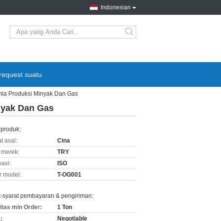
Indonesian
request suatu
ia Produksi Minyak Dan Gas
nyak Dan Gas
 produk:
t asal:
Cina
merek:
TRY
kasi:
ISO
 model:
T-OG001
t-syarat pembayaran & pengiriman:
itas min Order:
1 Ton
:
Negotiable