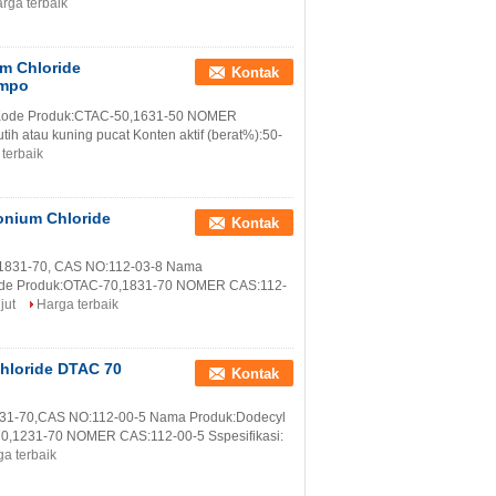
rga terbaik
m Chloride
Kontak
ampo
 Kode Produk:CTAC-50,1631-50 NOMER
ih atau kuning pucat Konten aktif (berat%):50-
terbaik
onium Chloride
Kontak
,1831-70, CAS NO:112-03-8 Nama
Kode Produk:OTAC-70,1831-70 NOMER CAS:112-
jut
Harga terbaik
hloride DTAC 70
Kontak
231-70,CAS NO:112-00-5 Nama Produk:Dodecyl
0,1231-70 NOMER CAS:112-00-5 Sspesifikasi:
a terbaik