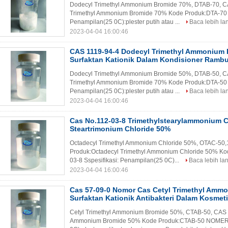
Dodecyl Trimethyl Ammonium Bromide 70%, DTAB-70, C
Trimethyl Ammonium Bromide 70% Kode Produk:DTA-70 
Penampilan(25 0C):plester putih atau ...
Baca lebih lan
2023-04-04 16:00:46
CAS 1119-94-4 Dodecyl Trimethyl Ammonium 
Surfaktan Kationik Dalam Kondisioner Rambu
Dodecyl Trimethyl Ammonium Bromide 50%, DTAB-50, C
Trimethyl Ammonium Bromide 70% Kode Produk:DTA-50 
Penampilan(25 0C):plester putih atau ...
Baca lebih lan
2023-04-04 16:00:46
Cas No.112-03-8 Trimethylstearylammonium C
Steartrimonium Chloride 50%
Octadecyl Trimethyl Ammonium Chloride 50%, OTAC-50
Produk:Octadecyl Trimethyl Ammonium Chloride 50% 
03-8 Sspesifikasi: Penampilan(25 0C)...
Baca lebih lan
2023-04-04 16:00:46
Cas 57-09-0 Nomor Cas Cetyl Trimethyl Amm
Surfaktan Kationik Antibakteri Dalam Kosmet
Cetyl Trimethyl Ammonium Bromide 50%, CTAB-50, CAS 
Ammonium Bromide 50% Kode Produk:CTAB-50 NOMER CA