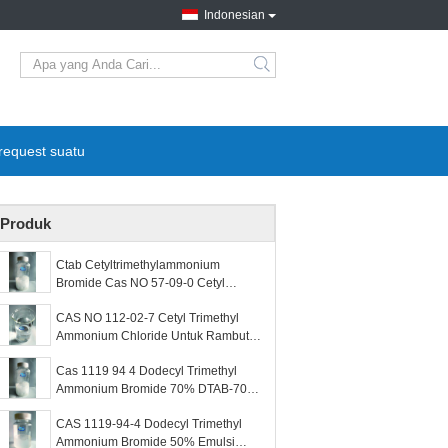
Indonesian
request suatu
Produk
Ctab Cetyltrimethylammonium
Bromide Cas NO 57-09-0 Cetyl
Trimethyl Ammonium Bromide 70%
CAS NO 112-02-7 Cetyl Trimethyl
CTAB-70
Ammonium Chloride Untuk Rambut
30% CTAC-30 1631-30
Cas 1119 94 4 Dodecyl Trimethyl
Ammonium Bromide 70% DTAB-70
Novel Surfaktan Kationik Dalam Kimia
CAS 1119-94-4 Dodecyl Trimethyl
Ammonium Bromide 50% Emulsi