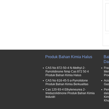
Produk Bahan Kimia Halus
Ba
Da
CAS No 872-50-4 N-Methyl-2-
Fra
Pyrrolidinone Nmp Cas 872 50 4
Men
Produk Bahan Kimia Halus
Pro
CAS No 616-45-5 α-Pyrrolidone
Acid
Produk Bahan Kimia Berkualitas
Gas
Cas 120-93-4 Ethyleneurea 2-
Per
Imidazolidinone Produk Bahan Kimia
dal
Industri
Kim
Khu