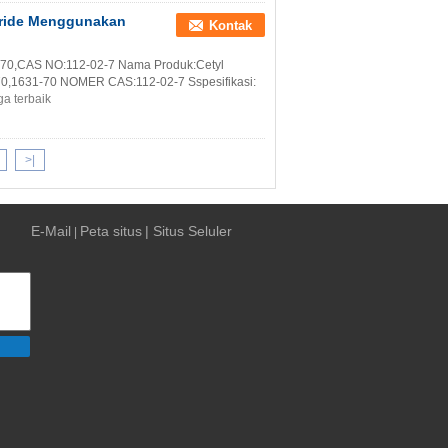
oride Menggunakan
Kontak
-70,CAS NO:112-02-7 Nama Produk:Cetyl
0,1631-70 NOMER CAS:112-02-7 Sspesifikasi:
a terbaik
>|
E-Mail
Peta situs
| Situs Seluler
|