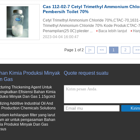
Cas 112-02-7 Cetyl Trimethyl Ammonium Chl
Pembersih Toilet 70%
Cetyl Trimethyl Ammonium Chloride 70%,CTAC-70,1631
Trimethyl Ammonium Chloride 70% Kode Produk:CTAC-7
Penampilan(25 0C):plester ...
Baca lebih lanjut
Harg
2023-04-04 16:00:47
Page 1 of 2
|<
<<
1
2
>>
han Kimia Produksi Minyak
Quote request suatu
n Gas
cturing Thickening Agent Untuk
ingkatkan Efisiensi Bahan Kimia
duksi Minyak Dan Gas 1.15gcm3
izing Additive Industrial Oil And
 Production Chemicals Solutions
Kirim
edam kehilangan filter yang larut
am air untuk pengasaman Bahan
ia Produksi Minyak Dan Gas
sus