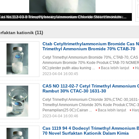
Ctab Cetyltrimethylammonium Bromide Cas NO 57-09-0 Cetyl Trimethyl Ammonium Bromide 70% CTAB-70
(11)
rfaktan kationik
Ctab Cetyltrimethylammonium Bromide Cas N
Trimethyl Ammonium Bromide 70% CTAB-70
Cetyl Trimethyl Ammonium Bromide 70%, CTAB-70, CAS 
Ammonium Bromide 70% Kode Produk:CTAB-70 NOMER CA
0C):plester putih atau kuning ...
Baca lebih lanjut
Ha
2023-04-04 16:00:45
CAS NO 112-02-7 Cetyl Trimethyl Ammonium 
Rambut 30% CTAC-30 1631-30
Cetyl Trimethyl Ammonium Chloride 30%,CTAC-30,1631
Trimethyl Ammonium Chloride 30% Kode Produk:CTAC-3
Penampilan(25 0C):Cairan ...
Baca lebih lanjut
Harg
2023-04-04 16:00:46
Cas 1119 94 4 Dodecyl Trimethyl Ammonium 
70 Novel Surfaktan Kationik Dalam Kimia