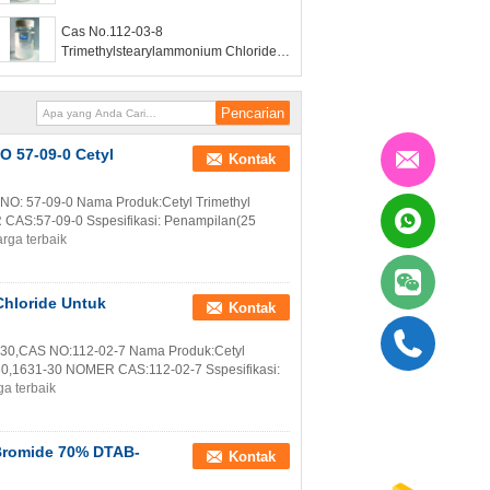
Surfaktan Kationik Dalam Kondisioner
Cas No.112-03-8
Rambut
Trimethylstearylammonium Chloride
Steartrimonium Chloride 50%
O 57-09-0 Cetyl
Kontak
NO: 57-09-0 Nama Produk:Cetyl Trimethyl
S:57-09-0 Sspesifikasi: Penampilan(25
rga terbaik
Chloride Untuk
Kontak
-30,CAS NO:112-02-7 Nama Produk:Cetyl
0,1631-30 NOMER CAS:112-02-7 Sspesifikasi:
a terbaik
Bromide 70% DTAB-
Kontak