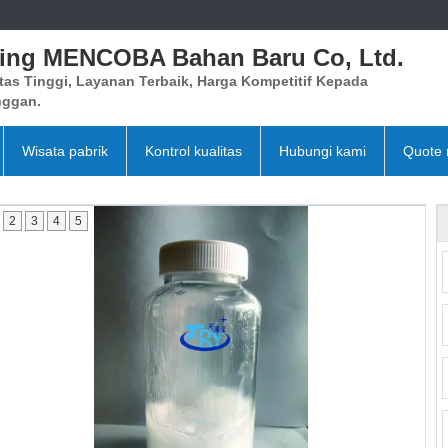
xing MENCOBA Bahan Baru Co, Ltd.
tas Tinggi, Layanan Terbaik, Harga Kompetitif Kepada
nggan.
Wisata pabrik
Kontrol kualitas
Hubungi kami
Quote 
2
3
4
5