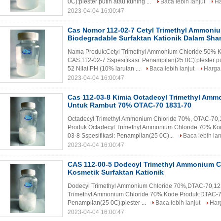
0C):plester putih atau kuning ...
Baca lebih lanjut
Ha
2023-04-04 16:00:47
Cas Nomor 112-02-7 Cetyl Trimethyl Ammoniu
Biodegradable Surfaktan Kationik Dalam Sh
Nama Produk:Cetyl Trimethyl Ammonium Chloride 50%
CAS:112-02-7 Sspesifikasi: Penampilan(25 0C):plester put
52 Nilai PH (10% larutan ...
Baca lebih lanjut
Harga 
2023-04-04 16:00:47
Cas 112-03-8 Kimia Octadecyl Trimethyl Amm
Untuk Rambut 70% OTAC-70 1831-70
Octadecyl Trimethyl Ammonium Chloride 70%, OTAC-70
Produk:Octadecyl Trimethyl Ammonium Chloride 70% 
03-8 Sspesifikasi: Penampilan(25 0C)...
Baca lebih lan
2023-04-04 16:00:47
CAS 112-00-5 Dodecyl Trimethyl Ammonium C
Kosmetik Surfaktan Kationik
Dodecyl Trimethyl Ammonium Chloride 70%,DTAC-70,1
Trimethyl Ammonium Chloride 70% Kode Produk:DTAC-7
Penampilan(25 0C):plester ...
Baca lebih lanjut
Harg
2023-04-04 16:00:47