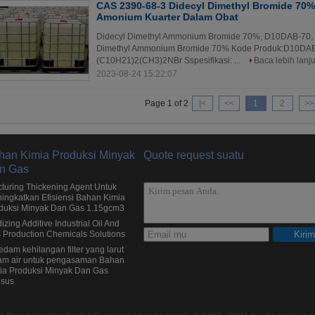
CAS 2390-68-3 Didecyl Dimethyl Bromide 7
Amonium Kuarter Dalam Obat
Didecyl Dimethyl Ammonium Bromide 70%, D10DAB-70,
Dimethyl Ammonium Bromide 70% Kode Produk:D10DAB
(C10H21)2(CH3)2NBr Sspesifikasi: ...
Baca lebih lanju
2023-08-24 15:22:07
Page 1 of 2
|<
<<
1
2
>>
han Kimia Produksi Minyak
Quote request suatu
n Gas
cturing Thickening Agent Untuk
ingkatkan Efisiensi Bahan Kimia
duksi Minyak Dan Gas 1.15gcm3
izing Additive Industrial Oil And
 Production Chemicals Solutions
Kirim
edam kehilangan filter yang larut
am air untuk pengasaman Bahan
ia Produksi Minyak Dan Gas
sus