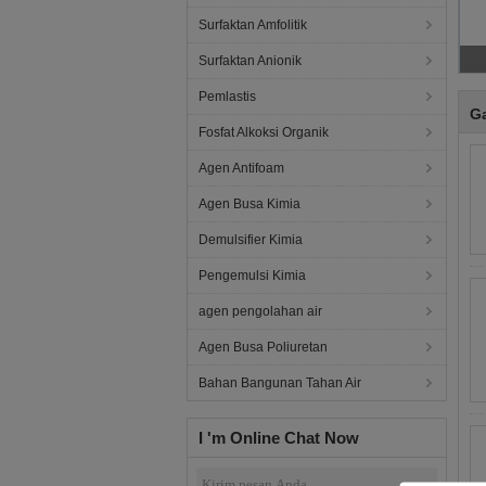
Surfaktan Amfolitik
Surfaktan Anionik
Pemlastis
G
Fosfat Alkoksi Organik
Agen Antifoam
Agen Busa Kimia
Demulsifier Kimia
Pengemulsi Kimia
agen pengolahan air
Agen Busa Poliuretan
Bahan Bangunan Tahan Air
I 'm Online Chat Now