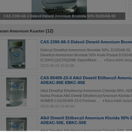
CAS 2390-68-3 Didesil Dimetil Amonium Bromida 50% D10DAB-50
(12)
aram Amonium Kuarter
CAS 2390-68-3 Didesil Dimetil Amonium Bro
Didecyl Dimethyl Ammonium Bromide 50%, D10DAB-50,
Dimethyl Ammonium Bromide 50% Kode Produk:D10DAB
(C10H21)2(CH3)2NBr Sspesifikasi: ...
Baca lebih lanju
2023-08-24 15:02:00
CAS 85409-23-0 Alkil Dimetil Etilbenzil Amon
ADEAC-80E EBKC-80E
Alkyl Dimethyl Ethylbenzyl Ammonium Chloride 80%, 
Nama Produk:Alkil Dimetil Ethylbenzyl Amonium Klori
NOMER CAS:85409-23-0 Formula ...
Baca lebih lanjut
2023-08-24 15:00:49
Alkil Dimetil Etilbenzil Amonium Klorida 50%
ADEAC-50E, EBKC-50E
Alkyl Dimethyl Ethylbenzyl Ammonium Chloride 50%, 