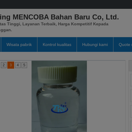
xing MENCOBA Bahan Baru Co, Ltd.
tas Tinggi, Layanan Terbaik, Harga Kompetitif Kepada
nggan.
Wisata pabrik
Kontrol kualitas
Hubungi kami
Quote 
2
3
4
5