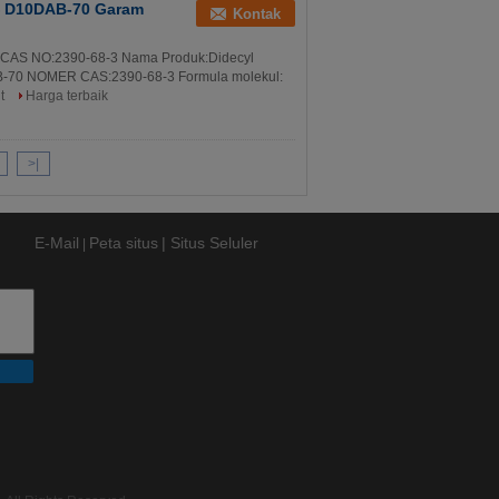
0% D10DAB-70 Garam
Kontak
 CAS NO:2390-68-3 Nama Produk:Didecyl
-70 NOMER CAS:2390-68-3 Formula molekul:
t
Harga terbaik
>|
E-Mail
Peta situs
| Situs Seluler
|