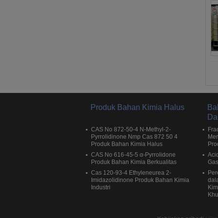
Produk Bahan Kimia Halus
Ba
Da
CAS No 872-50-4 N-Methyl-2-
Fra
Pyrrolidinone Nmp Cas 872 50 4
Men
Produk Bahan Kimia Halus
Pro
CAS No 616-45-5 α-Pyrrolidone
Acid
Produk Bahan Kimia Berkualitas
Gas
Cas 120-93-4 Ethyleneurea 2-
Per
Imidazolidinone Produk Bahan Kimia
dal
Industri
Kim
Khu