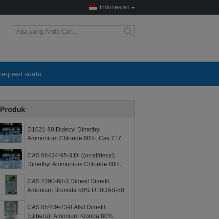
Indonesian
request suatu
Produk
D1021-80,Didecyl Dimethyl
Ammonium Chloride 80%, Cas 7173-
51-5, D10DAC-80
CAS 68424-95-3,Di ((octyl/decyl)
Dimethyl Ammonium Chloride 80%,
D8/10DAC- 80 D ((8/10) 21-80
CAS 2390-68-3 Didesil Dimetil
Amonium Bromida 50% D10DAB-50
CAS 85409-23-0 Alkil Dimetil
Etilbenzil Amonium Klorida 80%