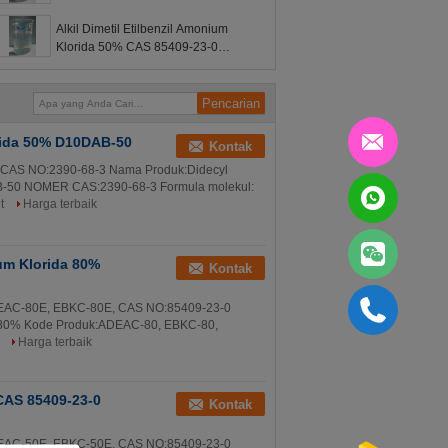
ADEAC-80E EBKC-80E
Alkil Dimetil Etilbenzil Amonium
Klorida 50% CAS 85409-23-0
ADEAC-50E, EBKC-50E
mida 50% D10DAB-50
Kontak
 CAS NO:2390-68-3 Nama Produk:Didecyl
-50 NOMER CAS:2390-68-3 Formula molekul:
t
Harga terbaik
ium Klorida 80%
Kontak
ADEAC-80E, EBKC-80E, CAS NO:85409-23-0
da 80% Kode Produk:ADEAC-80, EBKC-80,
Harga terbaik
 CAS 85409-23-0
Kontak
ADEAC-50E, EBKC-50E, CAS NO:85409-23-0