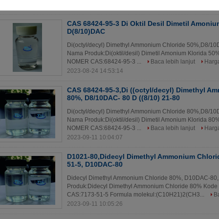
2023-09-11 10:07:27
CAS 68424-95-3 Di Oktil Desil Dimetil Amoni
D(8/10)DAC
Di(octyl/decyl) Dimethyl Ammonium Chloride 50%,D8/1
Nama Produk:Di(oktil/desil) Dimetil Amonium Klorida 
NOMER CAS:68424-95-3 ...
Baca lebih lanjut
Harga
2023-08-24 14:53:14
CAS 68424-95-3,Di ((octyl/decyl) Dimethyl A
80%, D8/10DAC- 80 D ((8/10) 21-80
Di(octyl/decyl) Dimethyl Ammonium Chloride 80%,D8/1
Nama Produk:Di(oktil/desil) Dimetil Amonium Klorida 
NOMER CAS:68424-95-3 ...
Baca lebih lanjut
Harga
2023-09-11 10:04:07
D1021-80,Didecyl Dimethyl Ammonium Chlori
51-5, D10DAC-80
Didecyl Dimethyl Ammonium Chloride 80%, D10DAC-80
Produk:Didecyl Dimethyl Ammonium Chloride 80% Ko
CAS:7173-51-5 Formula molekul:(C10H21)2(CH3...
Ba
2023-09-11 10:05:26